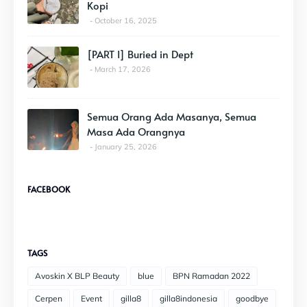
Kopi
October 16, 2025
[PART I] Buried in Dept
March 17, 2026
Semua Orang Ada Masanya, Semua
Masa Ada Orangnya
January 25, 2026
FACEBOOK
TAGS
Avoskin X BLP Beauty
blue
BPN Ramadan 2022
Cerpen
Event
gilla8
gilla8indonesia
goodbye