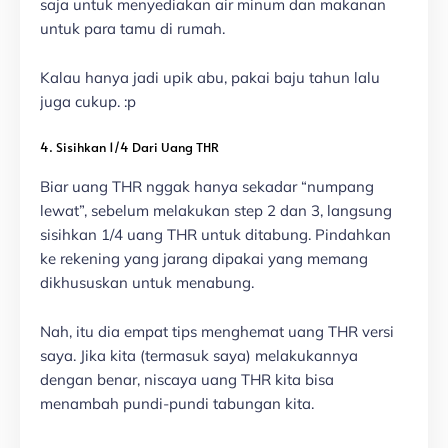
saja untuk menyediakan air minum dan makanan
untuk para tamu di rumah.
Kalau hanya jadi upik abu, pakai baju tahun lalu
juga cukup. :p
4. Sisihkan 1/4 Dari Uang THR
Biar uang THR nggak hanya sekadar “numpang
lewat”, sebelum melakukan step 2 dan 3, langsung
sisihkan 1/4 uang THR untuk ditabung. Pindahkan
ke rekening yang jarang dipakai yang memang
dikhususkan untuk menabung.
Nah, itu dia empat tips menghemat uang THR versi
saya. Jika kita (termasuk saya) melakukannya
dengan benar, niscaya uang THR kita bisa
menambah pundi-pundi tabungan kita.