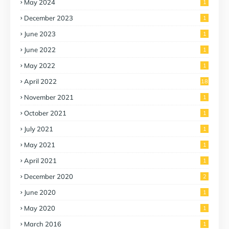
May 2024
1
December 2023
1
June 2023
1
June 2022
1
May 2022
1
April 2022
18
November 2021
1
October 2021
1
July 2021
1
May 2021
1
April 2021
1
December 2020
2
June 2020
1
May 2020
1
March 2016
1