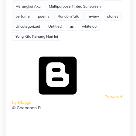
Merangkai Aku
Multipurpose Tinted Sunscreen
perfume
poems
RandomTalk.
review
stories
Uncategorized
Untitled
us
whitelab
Yang Kita Kenang Hari Ini
Powered
by Blogger
© Goebahan R