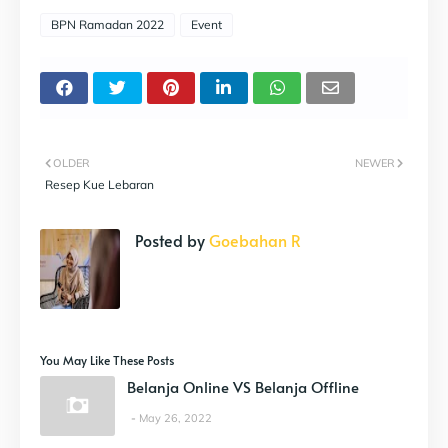
BPN Ramadan 2022
Event
OLDER
NEWER
Resep Kue Lebaran
Posted by
Goebahan R
You May Like These Posts
Belanja Online VS Belanja Offline
May 26, 2022