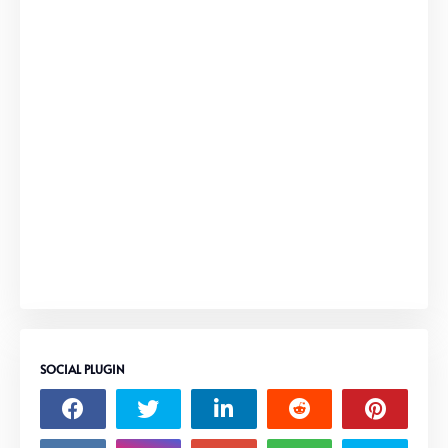
SOCIAL PLUGIN