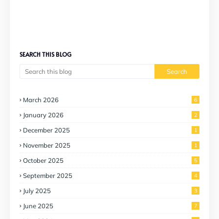
SEARCH THIS BLOG
March 2026
6
January 2026
2
December 2025
1
November 2025
1
October 2025
5
September 2025
4
July 2025
3
June 2025
7