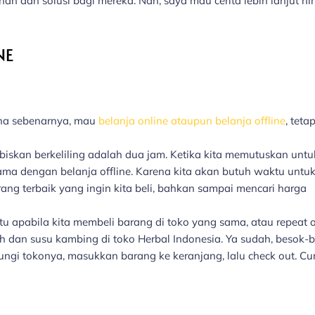
ihan dan solusi bagi mereka. Nah, saya mau cerita lebih lanjut ni
NE
ena sebenarnya, mau
belanja online ataupun belanja offline
, teta
habiskan berkeliling adalah dua jam. Ketika kita memutuskan untu
ama dengan belanja offline. Karena kita akan butuh waktu untu
ang terbaik yang ingin kita beli, bahkan sampai mencari harga
tu apabila kita membeli barang di toko yang sama, atau repeat 
rah dan susu kambing di toko Herbal Indonesia. Ya sudah, besok-
njungi tokonya, masukkan barang ke keranjang, lalu check out. C