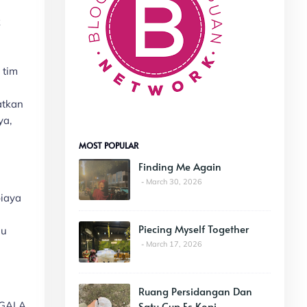
k
 tim
atkan
ya,
MOST POPULAR
Finding Me Again
March 30, 2026
biaya
Piecing Myself Together
au
March 17, 2026
Ruang Persidangan Dan
SEGALA
Satu Cup Es Kopi