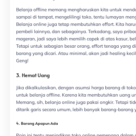
Belanja offline memang mengharuskan kita untuk mendat
sampai di tempat, mengelilingi toko, tentu lumayan me
Belanja online juga tetap membutuhkan effort. Kita ha
pembeli lainnya, dan sebagainya. Terkadang, saya pribad
mageran, jadi saya lebih memilih capek di atas kasur, b
Tetapi untuk sebagian besar orang, effort tenaga yang 
barang yang dicari. Atau minimal, akan jadi healing kecil
Geng!
3. Hemat Uang
Jika dikalkulasikan, dengan asumsi harga barang di toko 
untuk belanja offline. Karena kita membutuhkan uang u
Memang, sih, belanja online juga pakai ongkir. Tetapi ti
ditarik garis secara umum, lebih banyak barang-barang y
4. Barang Apapun Ada
Poin ini tentu menjadikan toko online pemenang dalam