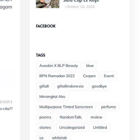
eragam
October 16, 2025
FACEBOOK
TAGS
Avoskin X BLP Beauty
blue
BPN Ramadan 2022
Cerpen
Event
gilla8
gilla8indonesia
goodbye
Merangkai Aku
EWER
Multipurpose Tinted Sunscreen
perfume
-cita??
poems
RandomTalk.
review
stories
Uncategorized
Untitled
us
whitelab