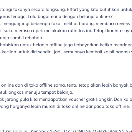
angi tokonya secara langsung. Effort yang kita butuhkan untu
nguras tenaga. Lalu bagaimana dengan belanja online??
rus mengunjungi beberapa toko, melihat barang, membaca review
i suka merasa capek melakukan rutinitas ini. Tetapi karena saya
elanja sambil rebahan.
dihabiskan untuk belanja offline juga terbayarkan ketika mendap
-kecilan untuk diri sendiri. Jadi, semuanya kembali ke pilihanmu 
online dan di toko offline sama, tentu tetap akan lebih banyak 
ntuk ongkos menuju tempat belanja.
dak jarang pula kita mendapatkan voucher gratis ongkir. Dan kal
ang harganya lebih murah di toko online daripada toko offline.
 artikel saya ini. Kenapa? YES!!! TOKO ONLINE MENYEDIAKAN 