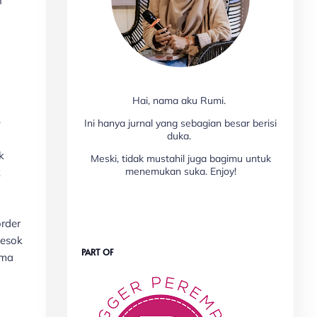
h
Hai, nama aku Rumi.
p
Ini hanya jurnal yang sebagian besar berisi
duka.
k
Meski, tidak mustahil juga bagimu untuk
menemukan suka. Enjoy!
k
order
besok
PART OF
uma