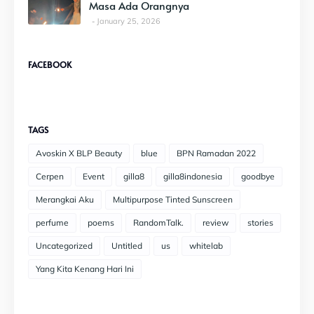
Masa Ada Orangnya
January 25, 2026
FACEBOOK
TAGS
Avoskin X BLP Beauty
blue
BPN Ramadan 2022
Cerpen
Event
gilla8
gilla8indonesia
goodbye
Merangkai Aku
Multipurpose Tinted Sunscreen
perfume
poems
RandomTalk.
review
stories
Uncategorized
Untitled
us
whitelab
Yang Kita Kenang Hari Ini